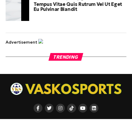
Tempus Vitae Quis Rutrum Vel Ut Eget
Eu Pulvinar Blandit
Advertisement
TRENDING
ΡΟΗ
ΠΟΔΟΣΦΑΙΡΟ
ΜΠΑΣΚΕΤ
ΑΘΛΗΜΑΤΑ
ΕΙΔΗΣΕΙΣ
ΑΘΛΗΜΑΤΑ
ΠΡΟΓΝΩΣΤΙΚΑ
ΑΦΙΕΡΩΜΑΤΑ