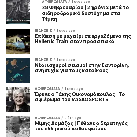
ΑΦΙΕΡΩΜΑΤΑ
1 έτος ago
28 Φεβρουαρίου | 2 χρόνια μετά το
σιδηροδρομικό δυστύχημα στα
Τέμπη
ΕΙΔΗΣΕΙΣ
1 έτος ago
Επίθεση με μαχαίρι σε εργαζόμενο της
Hellenic Train στον προαστιακό
ΕΙΔΗΣΕΙΣ
1 έτος ago
Νέοι ισχυροί σεισμοί στην Σαντορίνη,
ανησυχία για τους κατοίκους
ΑΦΙΕΡΩΜΑΤΑ
1 έτος ago
Έφυγε ο Τάκης Οικονομόπουλος | Το
αφιέρωμα του VASKOSPORTS
ΑΦΙΕΡΩΜΑΤΑ
2 έτη ago
Μίμης Δομάζος | Πέθανε ο Στρατηγός
του ελληνικού ποδοσφαίρου