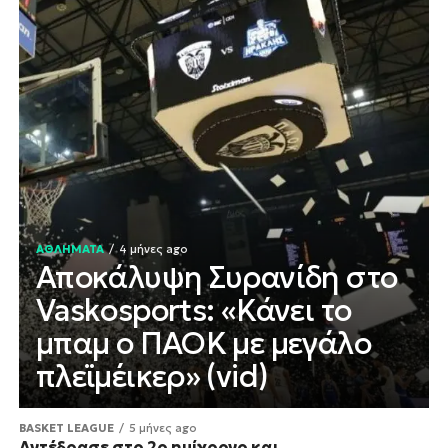
ΑΘΛΗΜΑΤΑ
4 μήνες ago
Αποκάλυψη Συρανίδη στο
Vaskosports: «Κάνει το
μπαμ ο ΠΑΟΚ με μεγάλο
πλεϊμέικερ» (vid)
BASKET LEAGUE
5 μήνες ago
Αντέδρασε στο 2ο ημίχρονο και