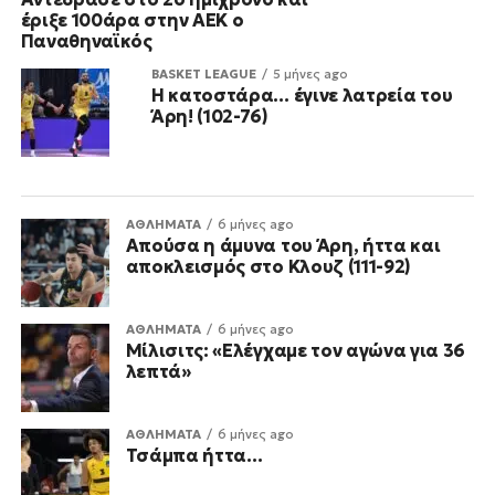
έριξε 100άρα στην ΑΕΚ ο
Παναθηναϊκός
BASKET LEAGUE
5 μήνες ago
Η κατοστάρα… έγινε λατρεία του
Άρη! (102-76)
ΑΘΛΗΜΑΤΑ
6 μήνες ago
Απούσα η άμυνα του Άρη, ήττα και
αποκλεισμός στο Κλουζ (111-92)
ΑΘΛΗΜΑΤΑ
6 μήνες ago
Μίλισιτς: «Ελέγχαμε τον αγώνα για 36
λεπτά»
ΑΘΛΗΜΑΤΑ
6 μήνες ago
Τσάμπα ήττα…