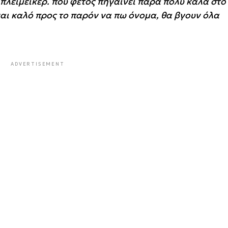
 πλεϊμέικερ. που φέτος πηγαίνει πάρα πολύ καλά στο
ναι καλό προς το παρόν να πω όνομα, θα βγουν όλα
ADVERTISEMENT