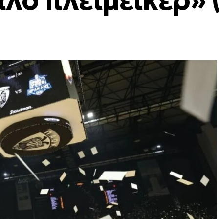
λο πλεϊμέικερ» (