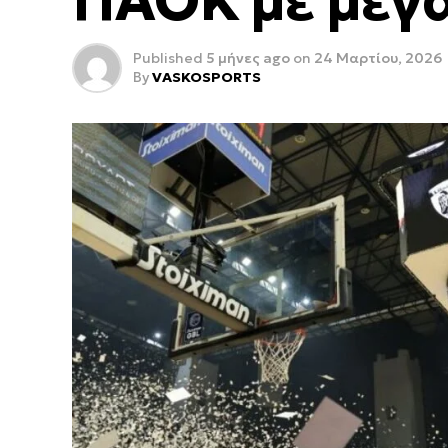
ΠΑΟΚ με μεγά
Published
5 μήνες ago
on
24 Μαρτίου, 2026
By
VASKOSPORTS