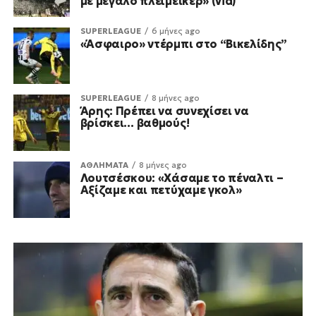
με μεγάλο πλεϊμέικερ» (vid)
SUPERLEAGUE
6 μήνες ago
«Άσφαιρο» ντέρμπι στο “Βικελίδης”
SUPERLEAGUE
8 μήνες ago
Άρης: Πρέπει να συνεχίσει να
βρίσκει… βαθμούς!
ΑΘΛΗΜΑΤΑ
8 μήνες ago
Λουτσέσκου: «Χάσαμε το πέναλτι –
Αξίζαμε και πετύχαμε γκολ»