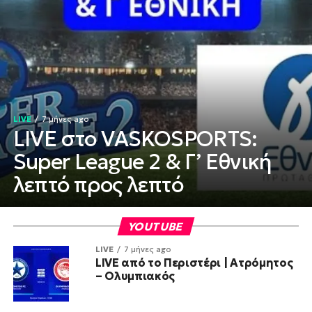
LIVE
7 μήνες ago
LIVE στο VASKOSPORTS:
Super League 2 & Γ’ Εθνική
λεπτό προς λεπτό
YOUTUBE
LIVE
7 μήνες ago
LIVE από το Περιστέρι | Ατρόμητος
– Ολυμπιακός