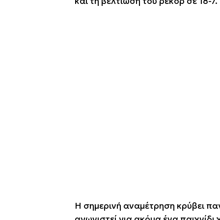
και τη βελτίωση του ρεκόρ σε 18-7.
Η σημερινή αναμέτρηση κρύβει παγ
αγωνιστεί για ακόμα ένα παιχνίδι