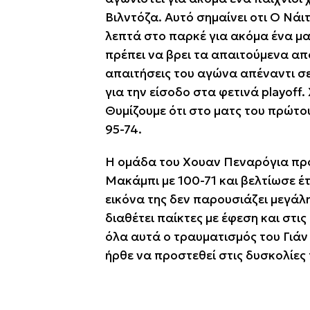
Βιλντόζα. Αυτό σημαίνει οτι Ο Νάι
λεπτά στο παρκέ για ακόμα ένα μα
πρέπει να βρει τα απαιτούμενα απ
απαιτήσεις του αγώνα απέναντι σε
για την είσοδο στα φετινά playof
Θυμίζουμε ότι στο ματς του πρώτου
95-74.
Η ομάδα του Χουαν Πεναρόγια προέ
Μακάμπι με 100-71 και βελτίωσε έτ
εικόνα της δεν παρουσιάζει μεγάλ
διαθέτει παίκτες με έφεση και στι
όλα αυτά ο τραυματισμός του Γιάν 
ήρθε να προστεθεί στις δυσκολίες 