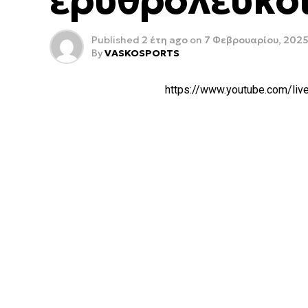
ερυθρόλευκο
Published
2 έτη ago
on
7 Φεβρουαρίου, 202
By
VASKOSPORTS
https://www.youtube.com/l