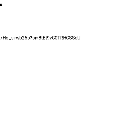
ι
5
ive/Ho_sjrwb25s?si=8tBt9vG0TRHGSSqU