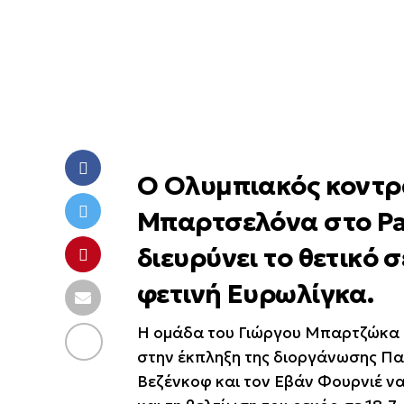
Ο Ολυμπιακός κοντρά
Μπαρτσελόνα στο Pal
διευρύνει το θετικό
φετινή Ευρωλίγκα.
Η ομάδα του Γιώργου Μπαρτζώκα π
στην έκπληξη της διοργάνωσης Παρ
Βεζένκοφ και τον Εβάν Φουρνιέ να 