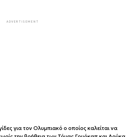
ADVERTISEMENT
ίδες για τον Ολυμπιακό ο οποίος καλείται να
 χωρίς την βοήθεια των Τόμας Γουόκαπ και Λούκα