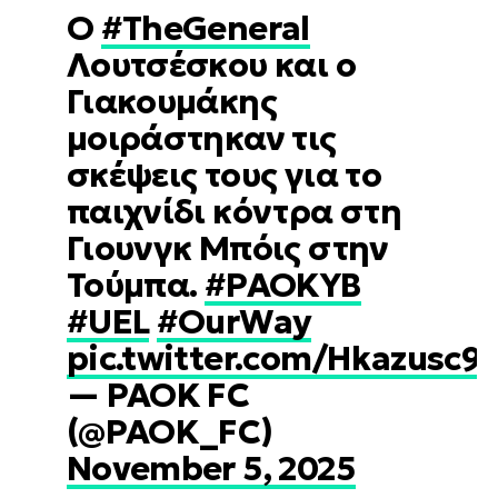
O
#TheGeneral
Λουτσέσκου και ο
Γιακουμάκης
μοιράστηκαν τις
σκέψεις τους για το
παιχνίδι κόντρα στη
Γιουνγκ Μπόις στην
Τούμπα.
#PAOKYB
#UEL
#OurWay
pic.twitter.com/Hkazusc9
— PAOK FC
(@PAOK_FC)
November 5, 2025