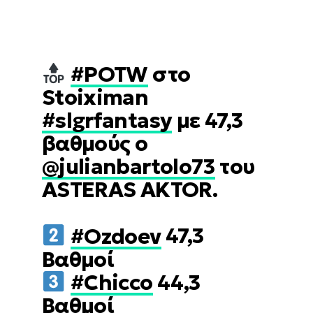
#POTW
στο
Stoiximan
#slgrfantasy
με 47,3
βαθμούς ο
@julianbartolo73
του
ASTERAS AKTOR.
#Ozdoev
47,3
Βαθμοί
#Chicco
44,3
Βαθμοί