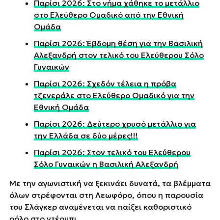
Παρίσι 2026: Στο νήμα χάθηκε το μετάλλιο
στο Ελεύθερο Ομαδικό από την Εθνική
Ομάδα
Παρίσι 2026: Έβδομη θέση για την Βασιλική
Αλεξανδρή στον τελικό του Ελεύθερου Σόλο
Γυναικών
Παρίσι 2026: Σχεδόν τέλεια η πρόβα
τζενεράλε στο Ελεύθερο Ομαδικό για την
Εθνική Ομάδα
Παρίσι 2026: Δεύτερο χρυσό μετάλλιο για
την Ελλάδα σε δύο μέρες!!!
Παρίσι 2026: Στον τελικό του Ελεύθερου
Σόλο Γυναικών η Βασιλική Αλεξανδρή
Με την αγωνιστική να ξεκινάει δυνατά, τα βλέμματα
όλων στρέφονται στη Λεωφόρο, όπου η παρουσία
του Σλάγκερ αναμένεται να παίξει καθοριστικό
ρόλο στο ντέρμπι.