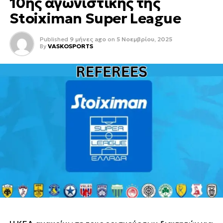
10ης αγωνιστικής της
Stoiximan Super League
Published
9 μήνες ago
on
5 Νοεμβρίου, 2025
By
VASKOSPORTS