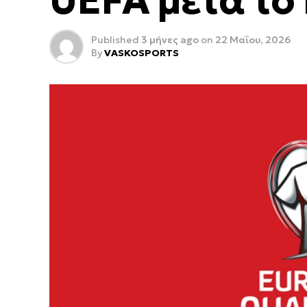
UEFA μετά το
Published
3 μήνες ago
on
22 Μαΐου, 2026
By
VASKOSPORTS