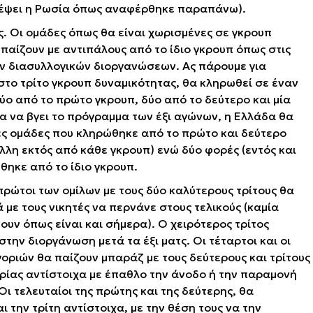
τρέψει η Ρωσία όπως αναφέρθηκε παραπάνω).
ς. Οι ομάδες όπως θα είναι χωρισμένες σε γκρουπ
παίζουν με αντιπάλους από το ίδιο γκρουπ όπως στις
ν διασυλλογικών διοργανώσεων. Ας πάρουμε για
στο τρίτο γκρουπ δυναμικότητας, θα κληρωθεί σε έναν
δύο από το πρώτο γκρουπ, δύο από το δεύτερο και μία
για να βγει το πρόγραμμα των έξι αγώνων, η Ελλάδα θα
ιες ομάδες που κληρώθηκε από το πρώτο και δεύτερο
άλλη εκτός από κάθε γκρουπ) ενώ δύο φορές (εντός και
θηκε από το ίδιο γκρουπ.
πρώτοι των ομίλων με τους δύο καλύτερους τρίτους θα
 με τους νικητές να περνάνε στους τελικούς (καμία
υν όπως είναι και σήμερα). Ο χειρότερος τρίτος
στην διοργάνωση μετά τα έξι ματς. Οι τέταρτοι και οι
οριών θα παίζουν μπαράζ με τους δεύτερους και τρίτους
ορίας αντίστοιχα με έπαθλο την άνοδο ή την παραμονή
Οι τελευταίοι της πρώτης και της δεύτερης, θα
 την τρίτη αντίστοιχα, με την θέση τους να την