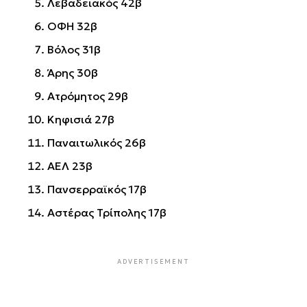
Λεβαδειακός 42β
ΟΦΗ 32β
Βόλος 31β
Άρης 30β
Ατρόμητος 29β
Κηφισιά 27β
Παναιτωλικός 26β
ΑΕΛ 23β
Πανσερραϊκός 17β
Αστέρας Τρίπολης 17β
ADVERTISEMENT