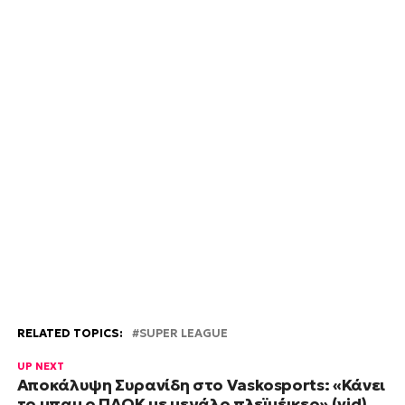
RELATED TOPICS:
SUPER LEAGUE
UP NEXT
Αποκάλυψη Συρανίδη στο Vaskosports: «Κάνει
το μπαμ ο ΠΑΟΚ με μεγάλο πλεϊμέικερ» (vid)