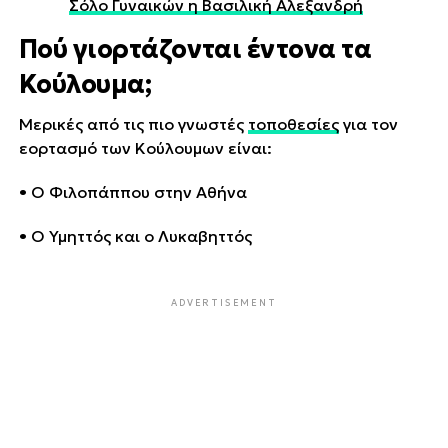
Σόλο Γυναικών η Βασιλική Αλεξανδρή
Πού γιορτάζονται έντονα τα
Κούλουμα;
Μερικές από τις πιο γνωστές
τοποθεσίες
για τον
εορτασμό των Κούλουμων είναι:
• Ο Φιλοπάππου στην Αθήνα
• Ο Υμηττός και ο Λυκαβηττός
ADVERTISEMENT