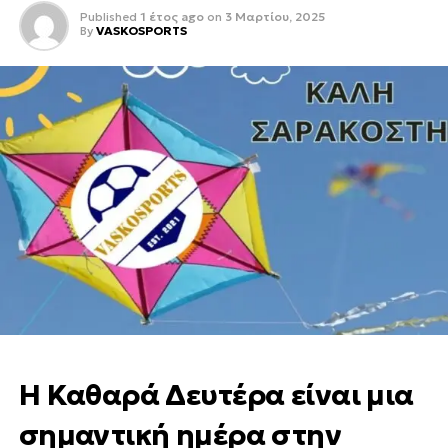
Published
1 έτος ago
on
3 Μαρτίου, 2025
By
VASKOSPORTS
Η Καθαρά Δευτέρα είναι μια
σημαντική ημέρα στην