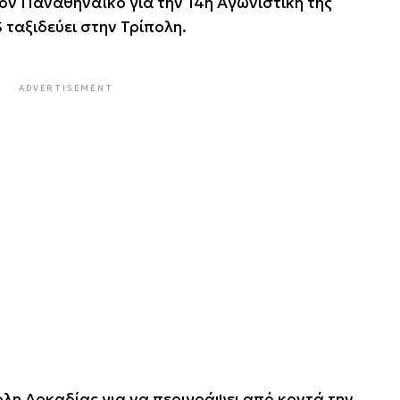
ον Παναθηναϊκό για την 14η Αγωνιστική της
ταξιδεύει στην Τρίπολη.
ADVERTISEMENT
πολη Αρκαδίας για να περιγράψει από κοντά την