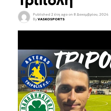
Τρίπολη
Published
2 έτη ago
on
8 Δεκεμβρίου, 2024
By
VASKOSPORTS