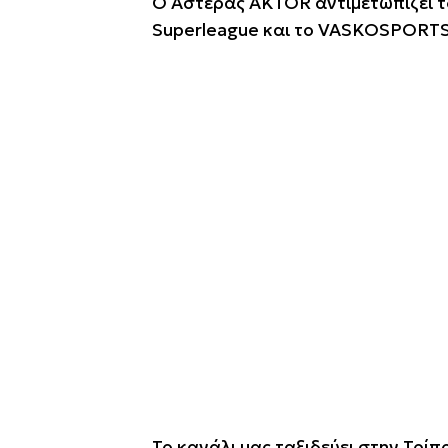
Ο Αστέρας AKTOR αντιμετωπίζει τ
Superleague και το VASKOSPORTS 
Το κανάλι μας ταξιδεύει στην Τρί