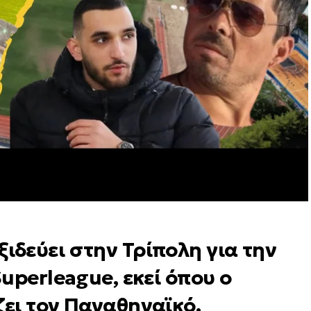
δεύει στην Τρίπολη για την
uperleague, εκεί όπου ο
ει τον Παναθηναϊκό.