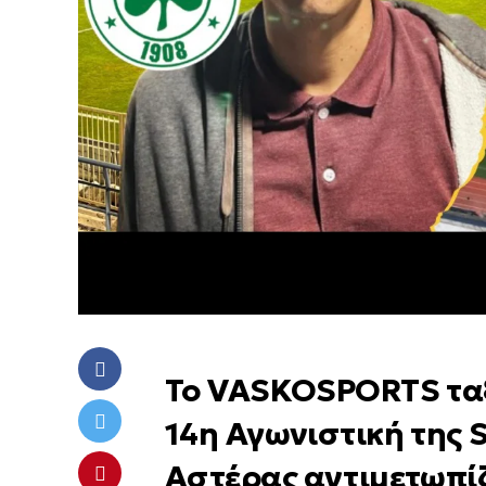
Το VASKOSPORTS ταξι
14η Αγωνιστική της S
Αστέρας αντιμετωπίζ