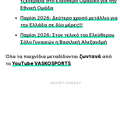
τζενεράλε στο Ελεύθερο Ομαδικό για την
Εθνική Ομάδα
Παρίσι 2026: Δεύτερο χρυσό μετάλλιο για
την Ελλάδα σε δύο μέρες!!!
Παρίσι 2026: Στον τελικό του Ελεύθερου
Σόλο Γυναικών η Βασιλική Αλεξανδρή
Όλα τα παιχνίδια μεταδίδονται
ζωντανά
από
το
YouTube VASKOSPORTS
ADVERTISEMENT