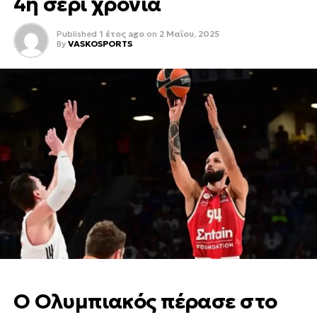
4η σερί χρονιά
Published
1 έτος ago
on
2 Μαΐου, 2025
By
VASKOSPORTS
Ο Ολυμπιακός πέρασε στο