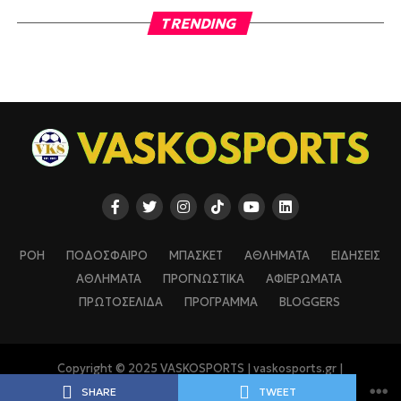
TRENDING
ΡΟΗ
ΠΟΔΟΣΦΑΙΡΟ
ΜΠΑΣΚΕΤ
ΑΘΛΗΜΑΤΑ
ΕΙΔΗΣΕΙΣ
ΑΘΛΗΜΑΤΑ
ΠΡΟΓΝΩΣΤΙΚΑ
ΑΦΙΕΡΩΜΑΤΑ
ΠΡΩΤΟΣΕΛΙΔΑ
ΠΡΟΓΡΑΜΜΑ
BLOGGERS
Copyright © 2025 VASKOSPORTS | vaskosports.gr |
vaskosports.com
SHARE
TWEET