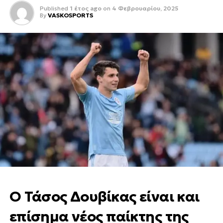
Published
1 έτος ago
on
4 Φεβρουαρίου, 2025
By
VASKOSPORTS
Ο Τάσος Δουβίκας είναι και
επίσημα νέος παίκτης της