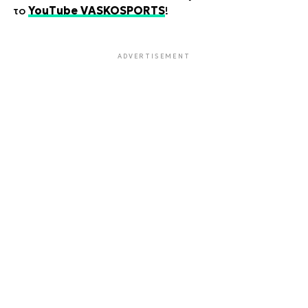
το
YouTube VASKOSPORTS
!
ADVERTISEMENT