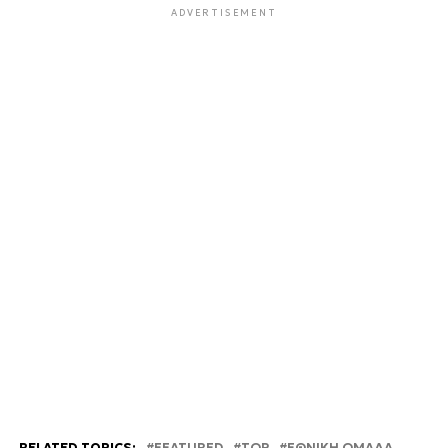
ADVERTISEMENT
RELATED TOPICS:
FEATURED
TOP
ΕΘΝΙΚΗ ΟΜΑΔΑ