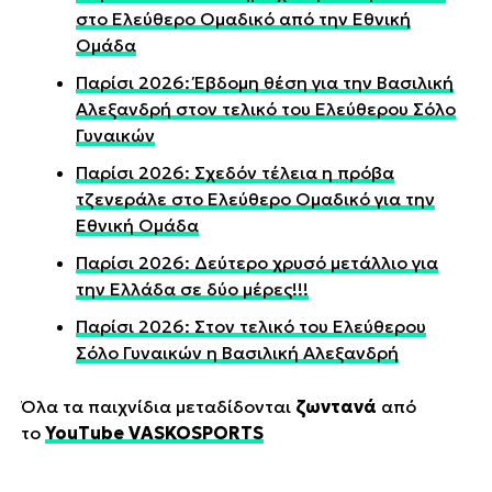
στο Ελεύθερο Ομαδικό από την Εθνική
Ομάδα
Παρίσι 2026: Έβδομη θέση για την Βασιλική
Αλεξανδρή στον τελικό του Ελεύθερου Σόλο
Γυναικών
Παρίσι 2026: Σχεδόν τέλεια η πρόβα
τζενεράλε στο Ελεύθερο Ομαδικό για την
Εθνική Ομάδα
Παρίσι 2026: Δεύτερο χρυσό μετάλλιο για
την Ελλάδα σε δύο μέρες!!!
Παρίσι 2026: Στον τελικό του Ελεύθερου
Σόλο Γυναικών η Βασιλική Αλεξανδρή
Όλα τα παιχνίδια μεταδίδονται
ζωντανά
από
το
YouTube VASKOSPORTS