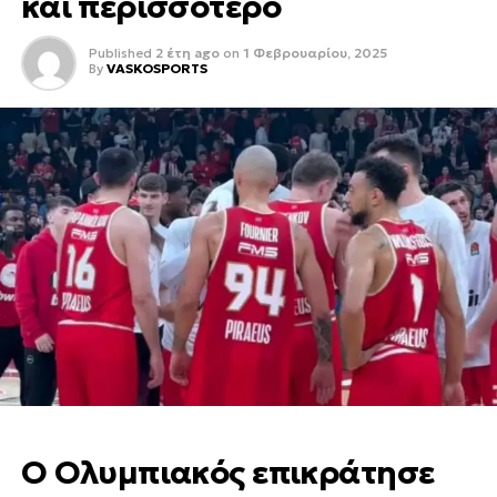
και περισσότερο
Published
2 έτη ago
on
1 Φεβρουαρίου, 2025
By
VASKOSPORTS
Ο Ολυμπιακός επικράτησε