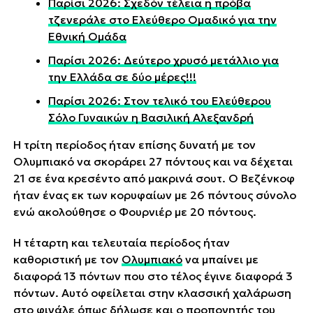
Παρίσι 2026: Σχεδόν τέλεια η πρόβα
τζενεράλε στο Ελεύθερο Ομαδικό για την
Εθνική Ομάδα
Παρίσι 2026: Δεύτερο χρυσό μετάλλιο για
την Ελλάδα σε δύο μέρες!!!
Παρίσι 2026: Στον τελικό του Ελεύθερου
Σόλο Γυναικών η Βασιλική Αλεξανδρή
Η τρίτη περίοδος ήταν επίσης δυνατή με τον
Ολυμπιακό να σκοράρει 27 πόντους και να δέχεται
21 σε ένα κρεσέντο από μακρινά σουτ. Ο Βεζένκοφ
ήταν ένας εκ των κορυφαίων με 26 πόντους σύνολο
ενώ ακολούθησε ο Φουρνιέρ με 20 πόντους.
Η τέταρτη και τελευταία περίοδος ήταν
καθοριστική με τον
Ολυμπιακό
να μπαίνει με
διαφορά 13 πόντων που στο τέλος έγινε διαφορά 3
πόντων. Αυτό οφείλεται στην κλασσική χαλάρωση
στο φινάλε όπως δήλωσε και ο προπονητής του