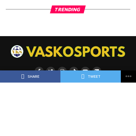
TRENDING
SHARE
TWEET
ΡΟΗ
ΠΟΔΟΣΦΑΙΡΟ
ΜΠΑΣΚΕΤ
ΑΘΛΗΜΑΤΑ
ΕΙΔΗΣΕΙΣ
ΑΘΛΗΜΑΤΑ
ΠΡΟΓΝΩΣΤΙΚΑ
ΑΦΙΕΡΩΜΑΤΑ
ΠΡΩΤΟΣΕΛΙΔΑ
ΠΡΟΓΡΑΜΜΑ
BLOGGERS
Copyright © 2025 VASKOSPORTS | vaskosports.gr |
vaskosports.com