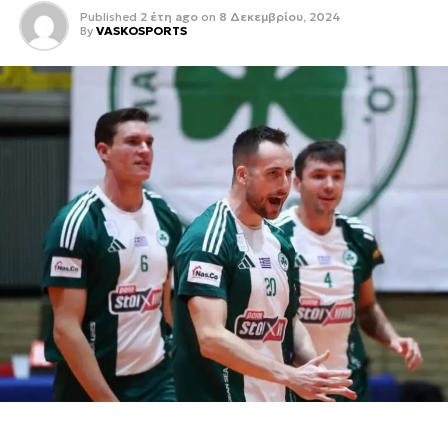
Published
2 έτη ago
on
8 Δεκεμβρίου, 2024
By
VASKOSPORTS