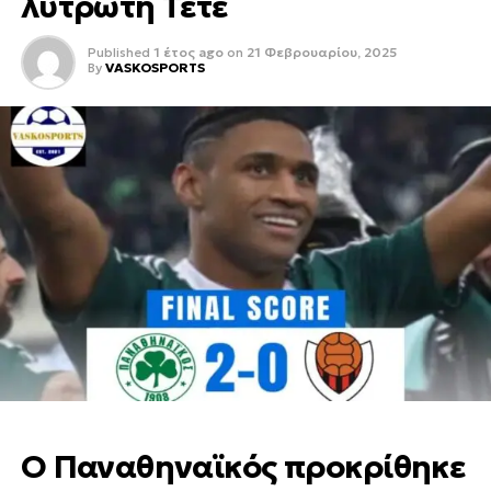
λυτρωτή Τετέ
Published
1 έτος ago
on
21 Φεβρουαρίου, 2025
By
VASKOSPORTS
Ο Παναθηναϊκός προκρίθηκε