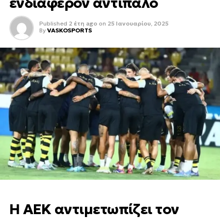
ενδιαφέρον αντίπαλο
Published
2 έτη ago
on
25 Ιανουαρίου, 2025
By
VASKOSPORTS
Η ΑΕΚ αντιμετωπίζει τον