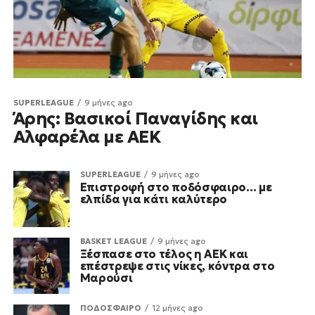
SUPERLEAGUE
9 μήνες ago
Άρης: Βασικοί Παναγίδης και
Αλφαρέλα με ΑΕΚ
SUPERLEAGUE
9 μήνες ago
Επιστροφή στο ποδόσφαιρο… με
ελπίδα για κάτι καλύτερο
BASKET LEAGUE
9 μήνες ago
Ξέσπασε στο τέλος η ΑΕΚ και
επέστρεψε στις νίκες, κόντρα στο
Μαρούσι
ΠΟΔΟΣΦΑΙΡΟ
12 μήνες ago