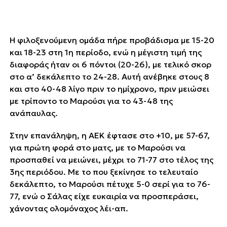
Η φιλοξενούμενη ομάδα πήρε προβάδισμα με 15-20
και 18-23 στη 1η περίοδο, ενώ η μέγιστη τιμή της
διαφοράς ήταν οι 6 πόντοι (20-26), με τελικό σκορ
στο α’ δεκάλεπτο το 24-28. Αυτή ανέβηκε στους 8
και στο 40-48 λίγο πριν το ημίχρονο, πριν μειώσει
με τρίποντο το Μαρούσι για το 43-48 της
ανάπαυλας.
Στην επανάληψη, η ΑΕΚ έφτασε στο +10, με 57-67,
για πρώτη φορά στο ματς, με το Μαρούσι να
προσπαθεί να μειώνει, μέχρι το 71-77 στο τέλος της
3ης περιόδου. Με το που ξεκίνησε το τελευταίο
δεκάλεπτο, το Μαρούσι πέτυχε 5-0 σερί για το 76-
77, ενώ ο Σάλας είχε ευκαιρία να προσπεράσει,
χάνοντας ολομόναχος λέι-απ.