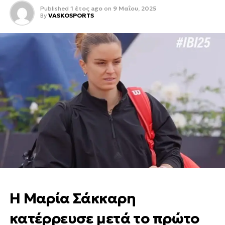
Published
1 έτος ago
on
9 Μαΐου, 2025
By
VASKOSPORTS
Η Μαρία Σάκκαρη
κατέρρευσε μετά το πρώτο