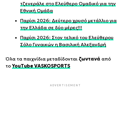
τζενεράλε στο Ελεύθερο Ομαδικό για την
Εθνική Ομάδα
Παρίσι 2026: Δεύτερο χρυσό μετάλλιο για
την Ελλάδα σε δύο μέρες!!!
Παρίσι 2026: Στον τελικό του Ελεύθερου
Σόλο Γυναικών η Βασιλική Αλεξανδρή
Όλα τα παιχνίδια μεταδίδονται
ζωντανά
από
το
YouTube VASKOSPORTS
ADVERTISEMENT