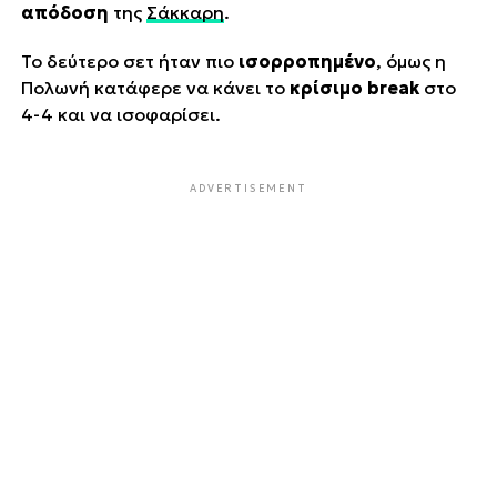
απόδοση
της
Σάκκαρη
.
Το δεύτερο σετ ήταν πιο
ισορροπημένο
, όμως η
Πολωνή κατάφερε να κάνει το
κρίσιμο break
στο
4-4 και να ισοφαρίσει.
ADVERTISEMENT