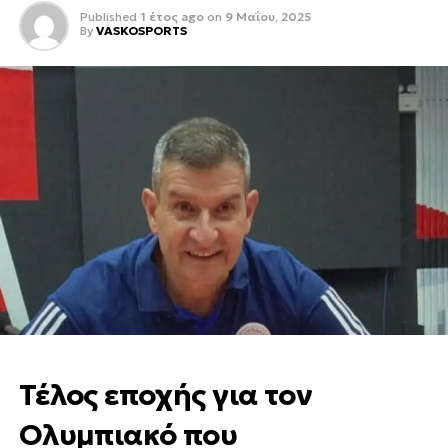
Published
1 έτος ago
on
9 Μαΐου, 2025
By
VASKOSPORTS
Τέλος εποχής για τον
Ολυμπιακό που