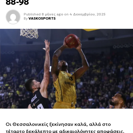
88-98
Published
8 μήνες ago
on
4 Δεκεμβρίου, 2025
By
VASKOSPORTS
Οι Θεσσαλονικείς ξεκίνησαν καλά, αλλά στο
τέταρτο δεκάλεπτο με αδικαιολόγητες αποφάσεις,