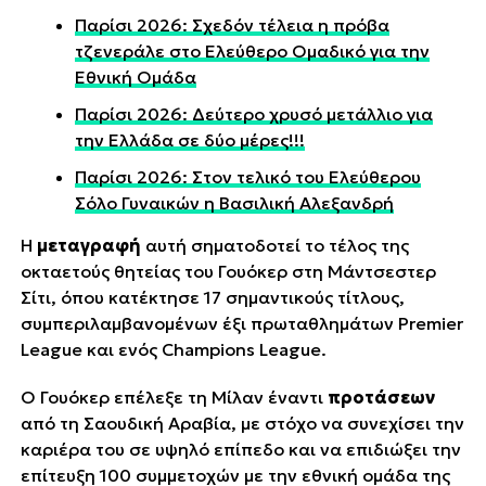
Παρίσι 2026: Σχεδόν τέλεια η πρόβα
τζενεράλε στο Ελεύθερο Ομαδικό για την
Εθνική Ομάδα
Παρίσι 2026: Δεύτερο χρυσό μετάλλιο για
την Ελλάδα σε δύο μέρες!!!
Παρίσι 2026: Στον τελικό του Ελεύθερου
Σόλο Γυναικών η Βασιλική Αλεξανδρή
Η
μεταγραφή
αυτή σηματοδοτεί το τέλος της
οκταετούς θητείας του Γουόκερ στη Μάντσεστερ
Σίτι, όπου κατέκτησε 17 σημαντικούς τίτλους,
συμπεριλαμβανομένων έξι πρωταθλημάτων Premier
League και ενός Champions League.
Ο Γουόκερ επέλεξε τη Μίλαν έναντι
προτάσεων
από τη Σαουδική Αραβία, με στόχο να συνεχίσει την
καριέρα του σε υψηλό επίπεδο και να επιδιώξει την
επίτευξη 100 συμμετοχών με την εθνική ομάδα της