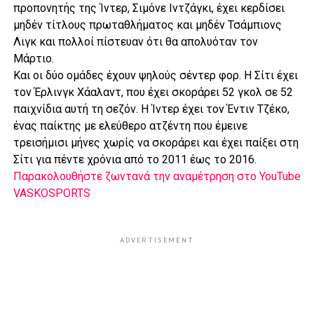
προπονητής της Ίντερ, Σιμόνε Ιντζάγκι, έχει κερδίσει
μηδέν τίτλους πρωταθλήματος και μηδέν Τσάμπιονς
Λιγκ και πολλοί πίστευαν ότι θα απολυόταν τον
Μάρτιο.
Και οι δύο ομάδες έχουν ψηλούς σέντερ φορ. Η Σίτι έχει
τον Έρλινγκ Χάαλαντ, που έχει σκοράρει 52 γκολ σε 52
παιχνίδια αυτή τη σεζόν. Η Ίντερ έχει τον Έντιν Τζέκο,
ένας παίκτης με ελεύθερο ατζέντη που έμεινε
τρεισήμισι μήνες χωρίς να σκοράρει και έχει παίξει στη
Σίτι για πέντε χρόνια από το 2011 έως το 2016.
Παρακολουθήστε ζωντανά την αναμέτρηση στο YouTube
VASKOSPORTS
ADVERTISEMENT