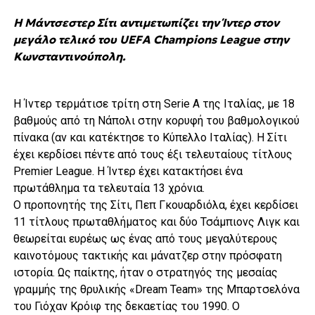
Η Μάντσεστερ Σίτι αντιμετωπίζει την Ίντερ στον
μεγάλο τελικό του UEFA Champions League στην
Κωνσταντινούπολη.
Η Ίντερ τερμάτισε τρίτη στη Serie A της Ιταλίας, με 18
βαθμούς από τη Νάπολι στην κορυφή του βαθμολογικού
πίνακα (αν και κατέκτησε το Κύπελλο Ιταλίας). Η Σίτι
έχει κερδίσει πέντε από τους έξι τελευταίους τίτλους
Premier League. Η Ίντερ έχει κατακτήσει ένα
πρωτάθλημα τα τελευταία 13 χρόνια.
Ο προπονητής της Σίτι, Πεπ Γκουαρδιόλα, έχει κερδίσει
11 τίτλους πρωταθλήματος και δύο Τσάμπιονς Λιγκ και
θεωρείται ευρέως ως ένας από τους μεγαλύτερους
καινοτόμους τακτικής και μάνατζερ στην πρόσφατη
ιστορία. Ως παίκτης, ήταν ο στρατηγός της μεσαίας
γραμμής της θρυλικής «Dream Team» της Μπαρτσελόνα
του Γιόχαν Κρόιφ της δεκαετίας του 1990. Ο