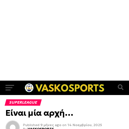
SUPERLEAGUE
Είναι μία αρχή…
Published
9 μήνες ago
on
14 Νοεμβρίου, 2025
By
VASKOSPORTS