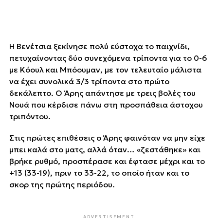
Η Βενέτσια ξεκίνησε πολύ εύστοχα το παιχνίδι,
πετυχαίνοντας δύο συνεχόμενα τρίποντα για το 0-6
με Κόουλ και Μπόουμαν, με τον τελευταίο μάλιστα
να έχει συνολικά 3/3 τρίποντα στο πρώτο
δεκάλεπτο. Ο Άρης απάντησε με τρεις βολές του
Νουά που κέρδισε πάνω στη προσπάθεια άστοχου
τριπόντου.
Στις πρώτες επιθέσεις ο Άρης φαινόταν να μην είχε
μπει καλά στο ματς, αλλά όταν… «ζεστάθηκε» και
βρήκε ρυθμό, προσπέρασε και έφτασε μέχρι και το
+13 (33-19), πριν το 33-22, το οποίο ήταν και το
σκορ της πρώτης περιόδου.
ADVERTISEMENT