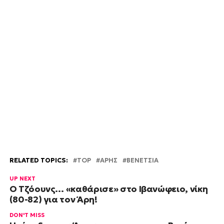
RELATED TOPICS:
TOP
ΑΡΗΣ
ΒΕΝΕΤΣΙΑ
UP NEXT
Ο Τζόουνς… «καθάρισε» στο Ιβανώφειο, νίκη
(80-82) για τον Άρη!
DON'T MISS