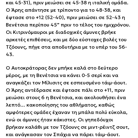
και 45-31), πριν μειώσει σε 45-38 η ιταλική ομάδα.
Ο Άρης απάντησε με τρίποντο για το 48-38, και
έφτασε στο +12 (52-40), πριν μειώσει σε 52-43 η
Βενέτσια περίπου 45” πριν το τέλος του ημιχρόνου.
Οι Κιτρινόμαυροι με διαδοχικές άμυνες βρήκε
αρκετές επιθέσεις, και με δύο εύστοχες βολές του
Τζόουνς, πήγε στα αποδυτήρια με το υπέρ του 56-
43.
Ο Αυτοκράτορας δεν μπήκε καλά στο δεύτερο
μέρος, με τη Βενέτσια να κάνει 0-5 σερί και να
αναγκάζει τον Μίλισιτς σε εσπευσμένο τάιμ-άουτ.
Ο Άρης αντέδρασε και έφτασε πάλι στο +11, πριν
μειώσει στους 6 η Βενέτσια, και ακολουθήσει ένα
λεπτό… κακοποίησης του αθλήματος, καθώς
αμφότερες ομάδες έχαναν τη μπάλα πολύ εύκολα,
ενώ οι άμυνες ήταν κάκιστες. Οι γηπεδόυχοι
βρήκαν καλάθι με τον Τζόουνς σε μιντ-ρέιντζ σουτ,
και ανάγκασαν τον Σπάχια να πάρει τάιμ-άουτ.