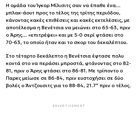
Η ομάδα του Ίγκορ Μίλισιτς σαν να έπαθε ένα…
μπλακ-άουτ προς το τέλος της τρίτης περιόδου,
κάνοντας κακές επιθέσεις και κακές εκτελέσεις, με
αποτέλεσμα η Βενέτσια να μειώνει στο 65-63, πριν
ο Άρης… «επιτρέψει» και με 5-0 σερί φτάσει στο
70-63, το οποίο ήταν και το σκορ του δεκαλέπτου.
Στο τέταρτο δεκάλεπτο η Βενέτσια έφτασε πολυ
κοντά στο να περάσει μπροστά, φτάνοντας στο 82-
81, πριν ο Άρης φτάσει στο 86-81. Με τρίποντο ο
Παρκς μείωσε σε 86-84, πριν ευστοχήσει σε δύο
βολές ο Άντζουσιτς για το 88-84, 21.7” πριν ο τέλος.
ADVERTISEMENT