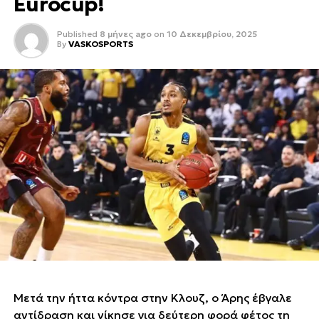
Eurocup!
Published
8 μήνες ago
on
10 Δεκεμβρίου, 2025
By
VASKOSPORTS
Μετά την ήττα κόντρα στην Κλουζ, ο Άρης έβγαλε
αντίδραση και νίκησε για δεύτερη φορά φέτος τη