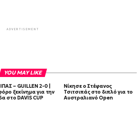
ADVERTISEMENT
YOU MAY LIKE
ΙΠΑΣ – GUILLEN 2-0 |
Νίκησε ο Στέφανος
όρο ξεκίνημα για την
Τσιτσιπάς στο διπλό για το
δα στο DAVIS CUP
Αυστραλιανό Open