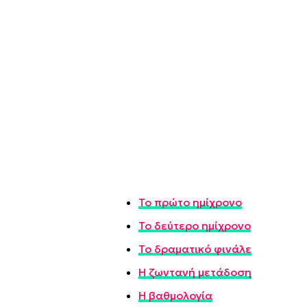
Το πρώτο ημίχρονο
Το δεύτερο ημίχρονο
Το δραματικό φινάλε
Η ζωντανή μετάδοση
Η βαθμολογία