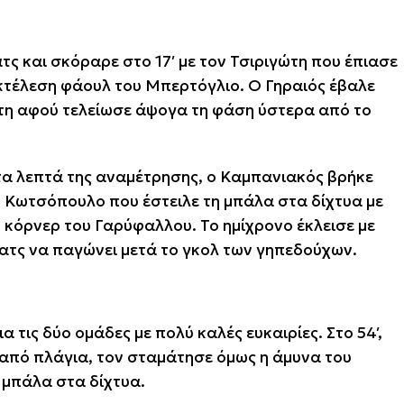
ς και σκόραρε στο 17′ με τον Τσιριγώτη που έπιασε
κτέλεση φάουλ του Μπερτόγλιο. Ο Γηραιός έβαλε
ίκτη αφού τελείωσε άψογα τη φάση ύστερα από το
α λεπτά της αναμέτρησης, ο Καμπανιακός βρήκε
ον Κωτσόπουλο που έστειλε τη μπάλα στα δίχτυα με
 κόρνερ του Γαρύφαλλου. Το ημίχρονο έκλεισε με
ματς να παγώνει μετά το γκολ των γηπεδούχων.
α τις δύο ομάδες με πολύ καλές ευκαιρίες. Στο 54′,
 από πλάγια, τον σταμάτησε όμως η άμυνα του
 μπάλα στα δίχτυα.