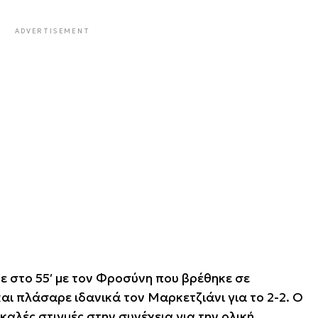
ADVERTISEMENT
θε στο 55′ με τον Φροσύνη που βρέθηκε σε
αι πλάσαρε ιδανικά τον Μαρκετζιάνι για το 2-2. Ο
καλές στιγμές στην συνέχεια για την ολική