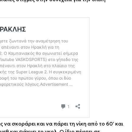
να σκοράρει και να πάρει τη νίκη από το 60′ και
ένεθ και ψάχνει το γκολ. Ο ίδιο πέφτει σε