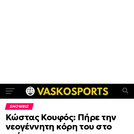
SHOWBIZ
Κώστας Κουφός: Πήρε την
νεογέννητη κόρη του στο