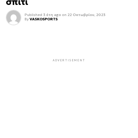
σπίτι
Published
3 έτη ago
on
22 Οκτωβρίου, 2023
By
VASKOSPORTS
ADVERTISEMENT