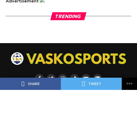
Advertisement
TRENDING
SHARE
TWEET
ΡΟΗ
ΠΟΔΟΣΦΑΙΡΟ
ΜΠΑΣΚΕΤ
ΑΘΛΗΜΑΤΑ
ΕΙΔΗΣΕΙΣ
ΑΘΛΗΜΑΤΑ
ΠΡΟΓΝΩΣΤΙΚΑ
ΑΦΙΕΡΩΜΑΤΑ
ΠΡΩΤΟΣΕΛΙΔΑ
ΠΡΟΓΡΑΜΜΑ
BLOGGERS
Copyright © 2025 VASKOSPORTS | vaskosports.gr |