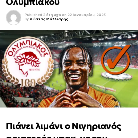
Ολυμπιακού
Published
2 έτη ago
on
22 Ιανουαρίου, 2025
By
Κώστας Μάλλιαρης
Πιάνει λιμάνι ο Νιγηριανός