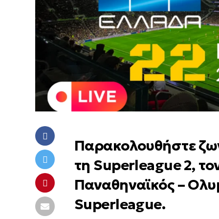
Παρακολουθήστε ζωντ
τη Superleague 2, το
Παναθηναϊκός – Ολυμ
Superleague.