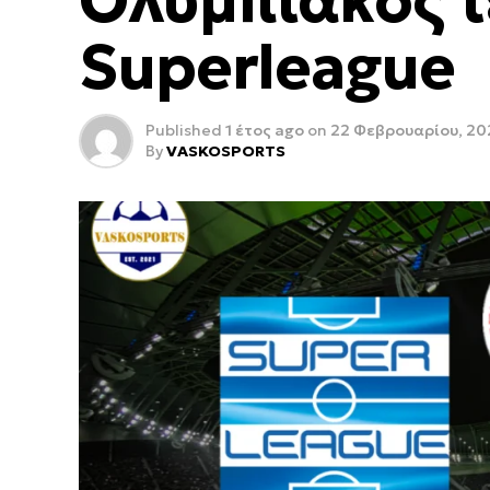
Ολυμπιακός τ
Superleague
Published
1 έτος ago
on
22 Φεβρουαρίου, 20
By
VASKOSPORTS