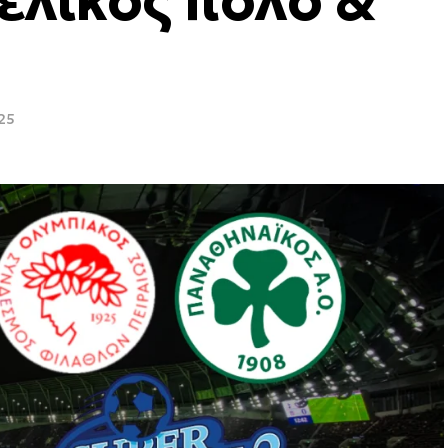
ελικός πόλο &
25