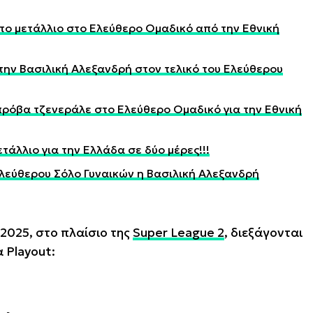
 το μετάλλιο στο Ελεύθερο Ομαδικό από την Εθνική
την Βασιλική Αλεξανδρή στον τελικό του Ελεύθερου
πρόβα τζενεράλε στο Ελεύθερο Ομαδικό για την Εθνική
τάλλιο για την Ελλάδα σε δύο μέρες!!!
Ελεύθερου Σόλο Γυναικών η Βασιλική Αλεξανδρή
2025, στο πλαίσιο της
Super League 2
, διεξάγονται
α Playout: