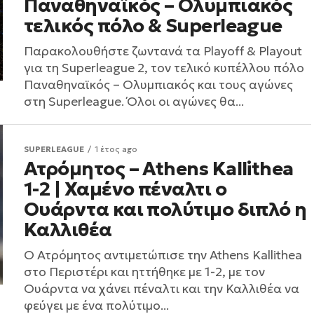
Παναθηναϊκός – Ολυμπιακός
τελικός πόλο & Superleague
Παρακολουθήστε ζωντανά τα Playoff & Playout
για τη Superleague 2, τον τελικό κυπέλλου πόλο
Παναθηναϊκός – Ολυμπιακός και τους αγώνες
στη Superleague. Όλοι οι αγώνες θα...
SUPERLEAGUE
1 έτος ago
Ατρόμητος – Athens Kallithea
1-2 | Χαμένο πέναλτι ο
Ουάρντα και πολύτιμο διπλό η
Καλλιθέα
Ο Ατρόμητος αντιμετώπισε την Athens Kallithea
στο Περιστέρι και ηττήθηκε με 1-2, με τον
Ουάρντα να χάνει πέναλτι και την Καλλιθέα να
φεύγει με ένα πολύτιμο...