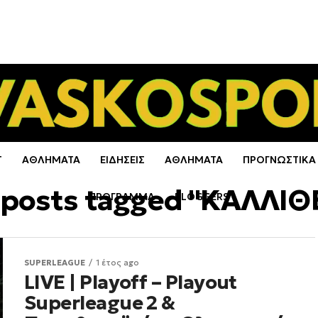
Τ
ΑΘΛΗΜΑΤΑ
ΕΙΔΗΣΕΙΣ
ΑΘΛΗΜΑΤΑ
ΠΡΟΓΝΩΣΤΙΚΑ
l posts tagged "ΚΑΛΛΙΘ
ΠΡΟΓΡΑΜΜΑ
BLOGGERS
SUPERLEAGUE
1 έτος ago
LIVE | Playoff – Playout
Superleague 2 &