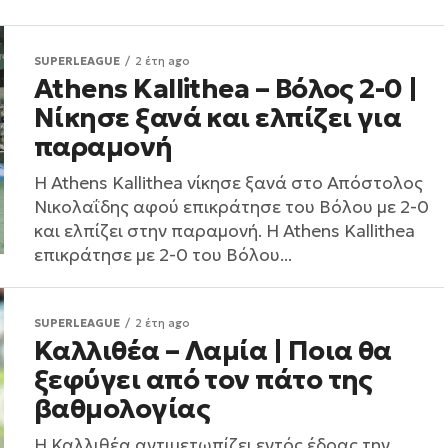
SUPERLEAGUE
2 έτη ago
Athens Kallithea – Βόλος 2-0 |
Νίκησε ξανά και ελπίζει για
παραμονή
Η Athens Kallithea νίκησε ξανά στο Απόστολος
Νικολαΐδης αφού επικράτησε του Βόλου με 2-0
και ελπίζει στην παραμονή. Η Athens Kallithea
επικράτησε με 2-0 του Βόλου...
SUPERLEAGUE
2 έτη ago
Καλλιθέα – Λαμία | Ποια θα
ξεφύγει από τον πάτο της
βαθμολογίας
Η Καλλιθέα αντιμετωπίζει εντός έδρας την