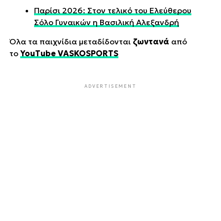
Παρίσι 2026: Στον τελικό του Ελεύθερου
Σόλο Γυναικών η Βασιλική Αλεξανδρή
Όλα τα παιχνίδια μεταδίδονται
ζωντανά
από
το
YouTube VASKOSPORTS
ADVERTISEMENT