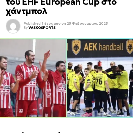
του EHF European Cup στο
χάντμπολ
Published
1 έτος ago
on
25 Φεβρουαρίου, 2025
By
VASKOSPORTS