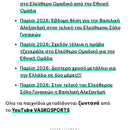
στο Ελεύθερο Ομαδικό από την Εθνική
Ομάδα
Παρίσι 2026: Έβδομη θέση για την Βασιλική
Αλεξανδρή στον τελικό του Ελεύθερου Σόλο
Γυναικών
Παρίσι 2026: Σχεδόν τέλεια η πρόβα
τζενεράλε στο Ελεύθερο Ομαδικό για την
Εθνική Ομάδα
Παρίσι 2026: Δεύτερο χρυσό μετάλλιο για
την Ελλάδα σε δύο μέρες!!!
Παρίσι 2026: Στον τελικό του Ελεύθερου
Σόλο Γυναικών η Βασιλική Αλεξανδρή
Όλα τα παιχνίδια μεταδίδονται
ζωντανά
από
το
YouTube VASKOSPORTS
ADVERTISEMENT