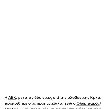
Η
ΑΕΚ
, μετά τις δύο νίκες επί της σλοβενικής Κρκα,
προκρίθηκε στα προημιτελικά, ενώ ο
Ολυμπιακός
/
Όμιλος Ξυνή, περσινός φιναλίστ, συνεχίζει επίσης