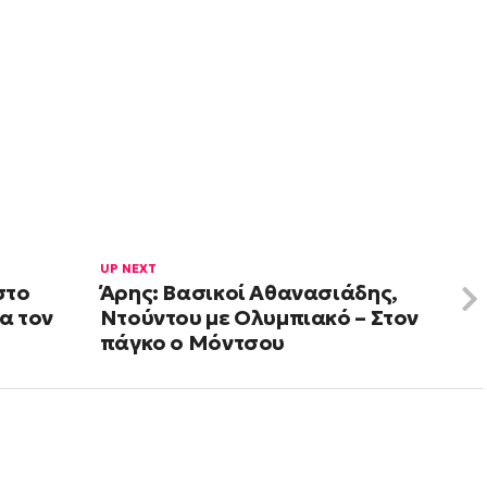
UP NEXT
στο
Άρης: Βασικοί Αθανασιάδης,
ια τον
Ντούντου με Ολυμπιακό – Στον
πάγκο ο Μόντσου