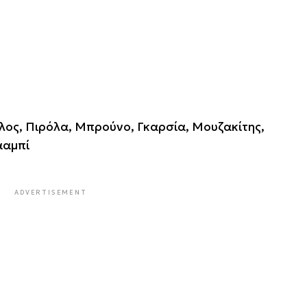
λος, Πιρόλα, Μπρούνο, Γκαρσία, Μουζακίτης,
ααμπί
ADVERTISEMENT