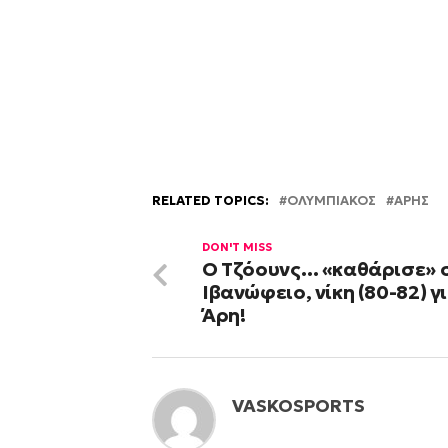
RELATED TOPICS:
OΛΥΜΠΙΑΚΟΣ
ΑΡΗΣ
DON'T MISS
Ο Τζόουνς… «καθάρισε» 
Ιβανώφειο, νίκη (80-82) γ
Άρη!
VASKOSPORTS