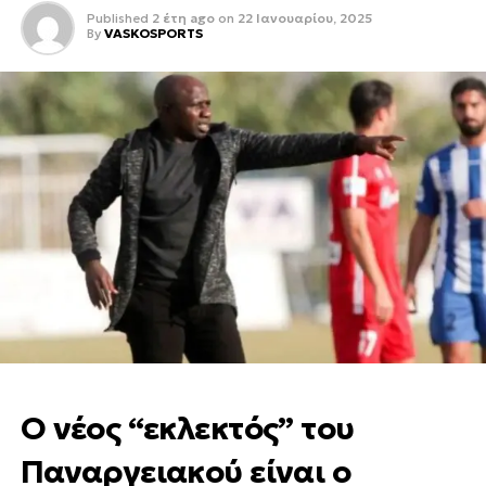
Published
2 έτη ago
on
22 Ιανουαρίου, 2025
By
VASKOSPORTS
Ο νέος “εκλεκτός” του
Παναργειακού είναι ο