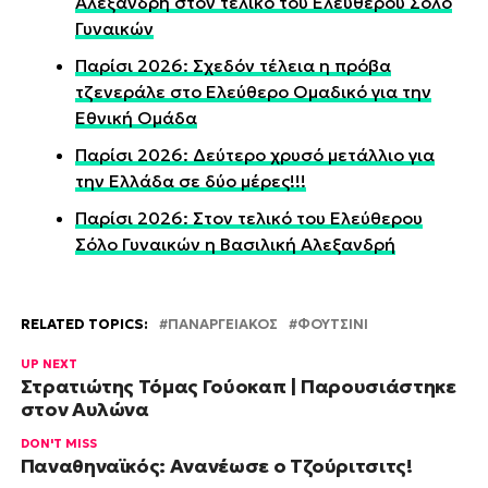
Αλεξανδρή στον τελικό του Ελεύθερου Σόλο
Γυναικών
Παρίσι 2026: Σχεδόν τέλεια η πρόβα
τζενεράλε στο Ελεύθερο Ομαδικό για την
Εθνική Ομάδα
Παρίσι 2026: Δεύτερο χρυσό μετάλλιο για
την Ελλάδα σε δύο μέρες!!!
Παρίσι 2026: Στον τελικό του Ελεύθερου
Σόλο Γυναικών η Βασιλική Αλεξανδρή
RELATED TOPICS:
ΠΑΝΑΡΓΕΙΑΚΟΣ
ΦΟΥΤΣΙΝΙ
UP NEXT
Στρατιώτης Τόμας Γούοκαπ | Παρουσιάστηκε
στον Αυλώνα
DON'T MISS
Παναθηναϊκός: Ανανέωσε ο Τζούριτσιτς!