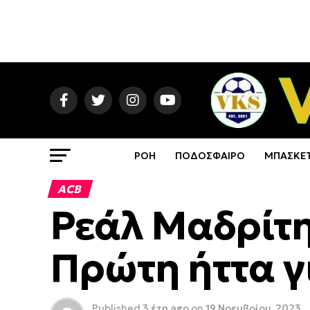
ΡΟΗ
ΠΟΔΟΣΦΑΙΡΟ
ΜΠΑΣΚΕ
ACB
Ρεάλ Μαδρίτη
Πρώτη ήττα γ
Published
3 έτη ago
on
19 Νοεμβρίου, 2023