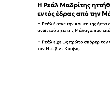
Η Ρεάλ Μαδρίτης ηττή
εντός έδρας από την Μ
Η Ρεάλ έκανε την πρώτη της ήττα
ανωτερότητα της Μάλαγα που επέσ
Η Ρεάλ είχε ως πρώτο σκόρερ τον
τον Ντέιβιντ Κράβις.