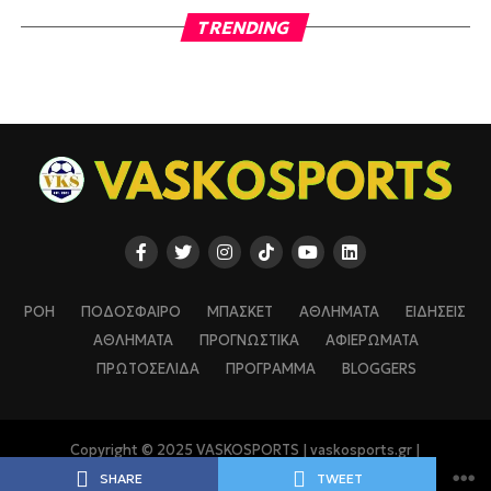
TRENDING
ΡΟΗ
ΠΟΔΟΣΦΑΙΡΟ
ΜΠΑΣΚΕΤ
ΑΘΛΗΜΑΤΑ
ΕΙΔΗΣΕΙΣ
ΑΘΛΗΜΑΤΑ
ΠΡΟΓΝΩΣΤΙΚΑ
ΑΦΙΕΡΩΜΑΤΑ
ΠΡΩΤΟΣΕΛΙΔΑ
ΠΡΟΓΡΑΜΜΑ
BLOGGERS
Copyright © 2025 VASKOSPORTS | vaskosports.gr |
vaskosports.com
SHARE
TWEET