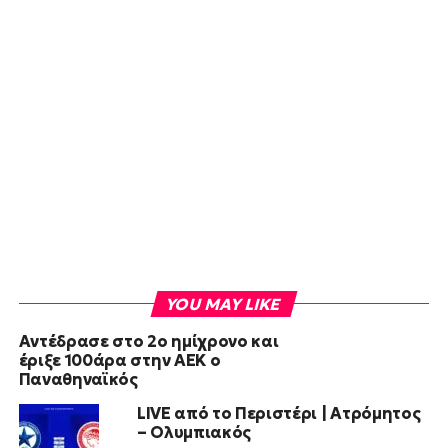
YOU MAY LIKE
Αντέδρασε στο 2ο ημίχρονο και
έριξε 100άρα στην ΑΕΚ ο
Παναθηναϊκός
LIVE από το Περιστέρι | Ατρόμητος
– Ολυμπιακός