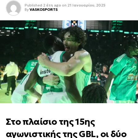
Published
2 έτη ago
on
21 Ιανουαρίου, 2025
By
VASKOSPORTS
Στο πλαίσιο της 15ης
αγωνιστικής της GBL, οι δύο