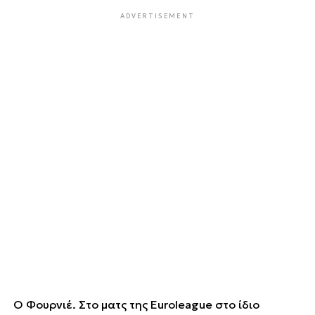
ADVERTISEMENT
Ο Φουρνιέ. Στο ματς της Euroleague στο ίδιο