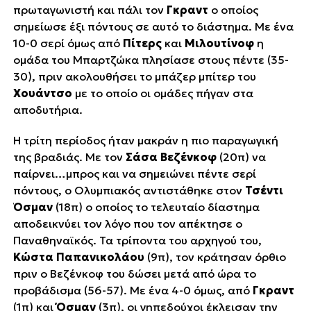
πρωταγωνιστή και πάλι τον
Γκραντ
ο οποίος
σημείωσε έξι πόντους σε αυτό το διάστημα. Με ένα
10-0 σερί όμως από
Πίτερς
και
Μιλουτίνοφ
η
ομάδα του Μπαρτζώκα πλησίασε στους πέντε (35-
30), πριν ακολουθήσει το μπάζερ μπίτερ του
Χουάντσο
με το οποίο οι ομάδες πήγαν στα
αποδυτήρια.
Η τρίτη περίοδος ήταν μακράν η πιο παραγωγική
της βραδιάς. Με τον
Σάσα Βεζένκοφ
(20π) να
παίρνει…μπρος και να σημειώνει πέντε σερί
πόντους, ο Ολυμπιακός αντιστάθηκε στον
Τσέντι
Όσμαν
(18π) ο οποίος το τελευταίο δίαστημα
αποδεικνύει τον λόγο που τον απέκτησε ο
Παναθηναϊκός. Τα τρίποντα του αρχηγού του,
Κώστα Παπανικολάου
(9π), τον κράτησαν όρθιο
πριν ο Βεζένκοφ του δώσει μετά από ώρα το
προβάδισμα (56-57). Με ένα 4-0 όμως, από
Γκραντ
(1π) και
Όσμαν
(3π), οι γηπεδούχοι έκλεισαν την