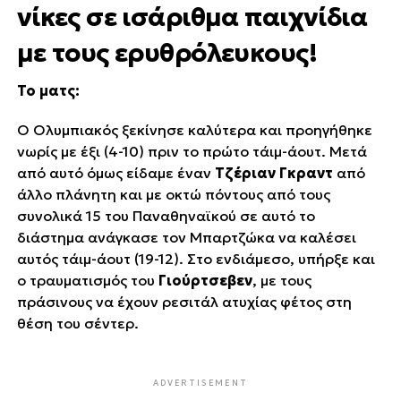
νίκες σε ισάριθμα παιχνίδια
με τους ερυθρόλευκους!
Το ματς:
Ο Ολυμπιακός ξεκίνησε καλύτερα και προηγήθηκε
νωρίς με έξι (4-10) πριν το πρώτο τάιμ-άουτ. Μετά
από αυτό όμως είδαμε έναν
Τζέριαν Γκραντ
από
άλλο πλάνητη και με οκτώ πόντους από τους
συνολικά 15 του Παναθηναϊκού σε αυτό το
διάστημα ανάγκασε τον Μπαρτζώκα να καλέσει
αυτός τάιμ-άουτ (19-12). Στο ενδιάμεσο, υπήρξε και
ο τραυματισμός του
Γιούρτσεβεν
, με τους
πράσινους να έχουν ρεσιτάλ ατυχίας φέτος στη
θέση του σέντερ.
ADVERTISEMENT