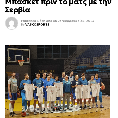
Μπάσκετ πριν το ματς με την
Σερβία
Published
3 έτη ago
on
23 Φεβρουαρίου, 2023
By
VASKOSPORTS