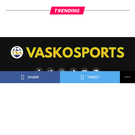
TRENDING
SHARE
TWEET
ΡΟΗ
ΠΟΔΟΣΦΑΙΡΟ
ΜΠΑΣΚΕΤ
ΑΘΛΗΜΑΤΑ
ΕΙΔΗΣΕΙΣ
ΑΘΛΗΜΑΤΑ
ΠΡΟΓΝΩΣΤΙΚΑ
ΑΦΙΕΡΩΜΑΤΑ
ΠΡΩΤΟΣΕΛΙΔΑ
ΠΡΟΓΡΑΜΜΑ
BLOGGERS
Copyright © 2025 VASKOSPORTS | vaskosports.gr |
vaskosports.com