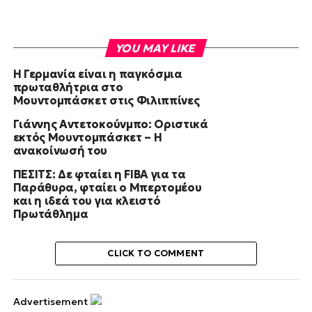
YOU MAY LIKE
Η Γερμανία είναι η παγκόσμια
πρωταθλήτρια στο
Μουντομπάσκετ στις Φιλιππίνες
Γιάννης Αντετοκούνμπο: Οριστικά
εκτός Μουντομπάσκετ – Η
ανακοίνωσή του
ΠΕΣΙΤΣ: Δε φταίει η FIBA για τα
Παράθυρα, φταίει ο Μπερτομέου
και η ιδεά του για κλειστό
Πρωτάθλημα
CLICK TO COMMENT
Advertisement