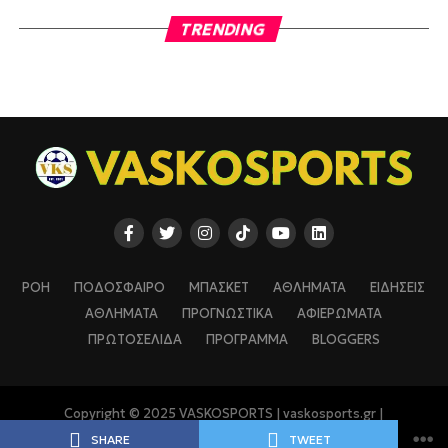
TRENDING
ΡΟΗ
ΠΟΔΟΣΦΑΙΡΟ
ΜΠΑΣΚΕΤ
ΑΘΛΗΜΑΤΑ
ΕΙΔΗΣΕΙΣ
ΑΘΛΗΜΑΤΑ
ΠΡΟΓΝΩΣΤΙΚΑ
ΑΦΙΕΡΩΜΑΤΑ
ΠΡΩΤΟΣΕΛΙΔΑ
ΠΡΟΓΡΑΜΜΑ
BLOGGERS
Copyright © 2025 VASKOSPORTS | vaskosports.gr |
vaskosports.com
SHARE
TWEET