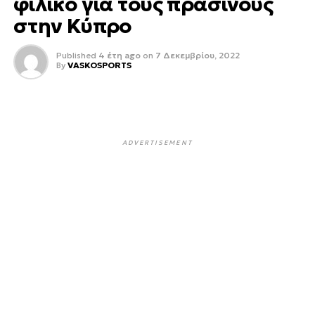
φιλικό για τους πράσινους
στην Κύπρο
Published
4 έτη ago
on
7 Δεκεμβρίου, 2022
By
VASKOSPORTS
ADVERTISEMENT