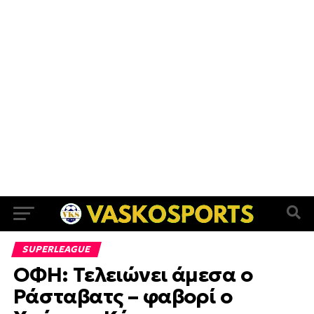
SUPERLEAGUE
ΟΦΗ: Τελειώνει άμεσα ο
Ράσταβατς – φαβορί ο