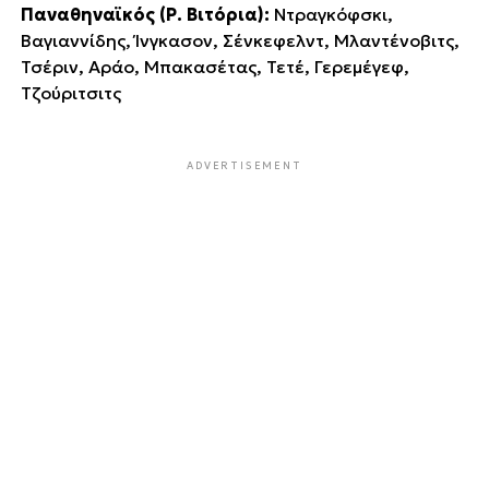
Παναθηναϊκός (Ρ. Βιτόρια):
Ντραγκόφσκι,
Βαγιαννίδης, Ίνγκασον, Σένκεφελντ, Μλαντένοβιτς,
Τσέριν, Αράο, Μπακασέτας, Τετέ, Γερεμέγεφ,
Τζούριτσιτς
ADVERTISEMENT