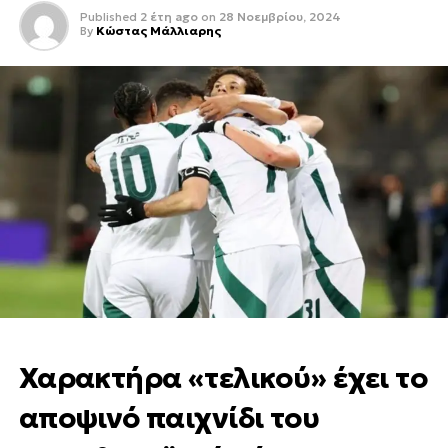
Published
2 έτη ago
on
28 Νοεμβρίου, 2024
By
Κώστας Μάλλιαρης
Χαρακτήρα «τελικού» έχει το
αποψινό παιχνίδι του