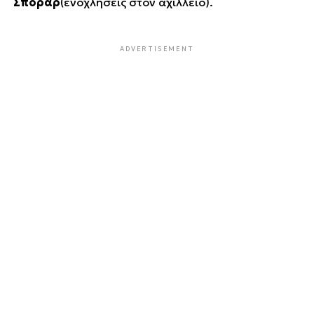
Σπόραρ
(ενοχλήσεις στον αχίλλειο).
ADVERTISEMENT