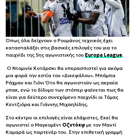
Όπως όλα δείχνουν ο Ρουμάνος τεχνικός έχει
κατασταλάξει στις βασικές επιλογές του για το
παιχνίδι της 5ης αγωνιστικής του
Europa League
.
Ο Ντομινίκ Κοτάρσκι θα υπερασπιστεί για ακόμα
μια φορά την εστία του «Δικεφάλου». Μπάμπα
Ράχμαν και Γιόνι Ότο θα αγωνιστούν ως ακραία
μπακ, ενώ το δίδυμο των στόπερ φαίνεται πως θα
είναι για δεύτερο συνεχόμενο παιχνίδι οι Τόμας
Κεντζιόρα και Γιάννης Μιχαηλίδης.
Στο κέντρο οι επιλογές είναι ελάχιστες. Εκεί θα
αγωνιστεί ο Μαγκομέντ
Οζντόεφ
με τον Μαντί
Καμαρά ως παρτενέρ του. Στην επιθετική γραμμή