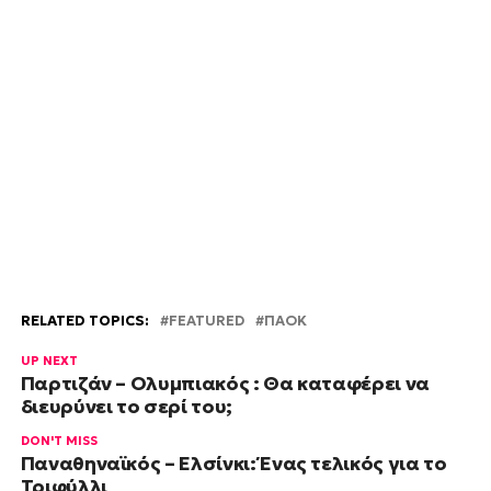
RELATED TOPICS:
FEATURED
ΠΑΟΚ
UP NEXT
Παρτιζάν – Ολυμπιακός : Θα καταφέρει να
διευρύνει το σερί του;
DON'T MISS
Παναθηναϊκός – Ελσίνκι: Ένας τελικός για το
Τριφύλλι