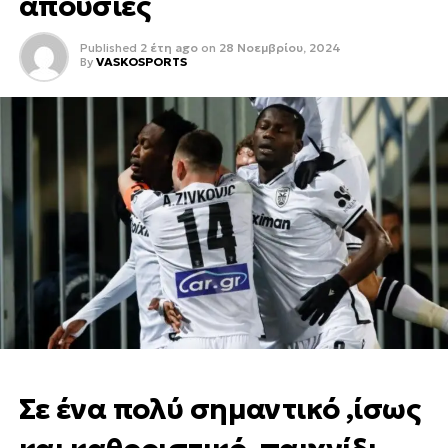
απουσίες
Published
2 έτη ago
on
28 Νοεμβρίου, 2024
By
VASKOSPORTS
Σε ένα πολύ σημαντικό ,ίσως