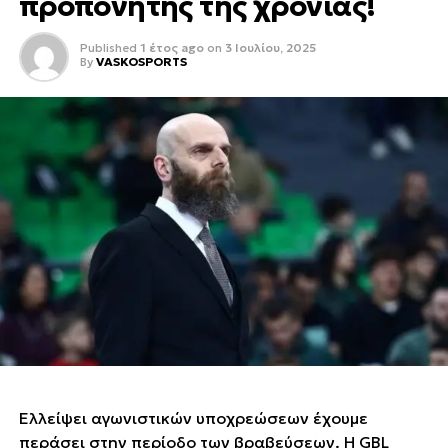
προπονητής της χρονιάς!
Published
1 έτος ago
on
3 Ιουλίου, 2025
By
VASKOSPORTS
Ελλείψει αγωνιστικών υποχρεώσεων έχουμε
περάσει στην περίοδο των βραβεύσεων. Η GBL